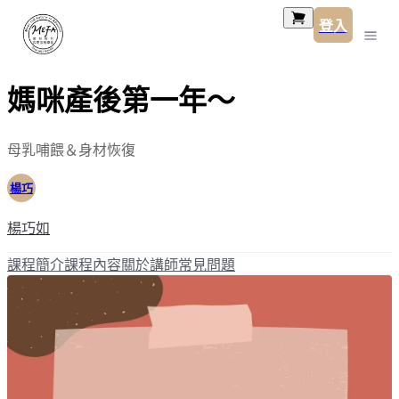
登入
媽咪產後第一年～
母乳哺餵＆身材恢復
楊巧
楊巧如
課程簡介
課程內容
關於講師
常見問題