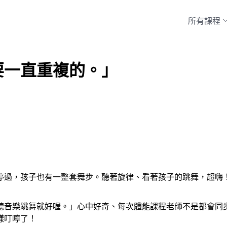
所有課程
要一直重複的。」
停過，孩子也有一整套舞步。聽著旋律、看著孩子的跳舞，超嗨
聽音樂跳舞就好喔。」心中好奇、每次體能課程老師不是都會同
樣叮嚀了！