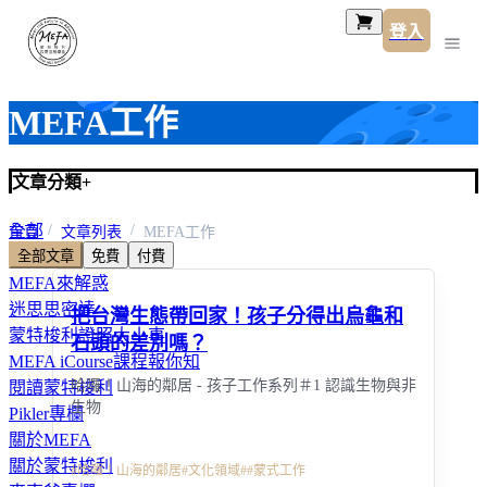
登入
MEFA工作
文章分類
+
全部
首頁
文章列表
MEFA工作
全部文章
免費
付費
MEFA工作
MEFA來解惑
迷思思密達
把台灣生態帶回家！孩子分得出烏龜和
蒙特梭利證照大小事
石頭的差別嗎？
MEFA iCourse課程報你知
哈囉！山海的鄰居 - 孩子工作系列＃1 認識生物與非
閱讀蒙特梭利
生物
Pikler專欄
關於MEFA
關於蒙特梭利
#
哈囉！山海的鄰居
#
文化領域
#
#蒙式工作