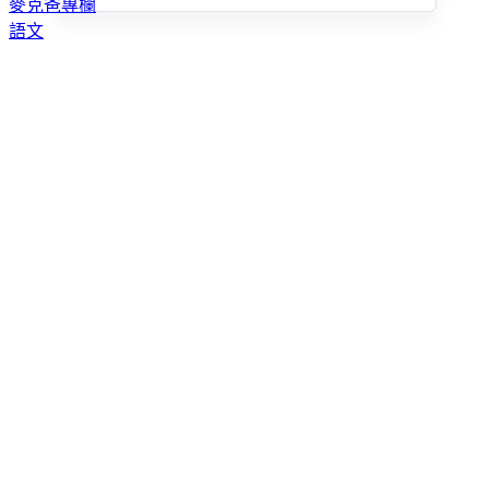
麥克爸專欄
語文