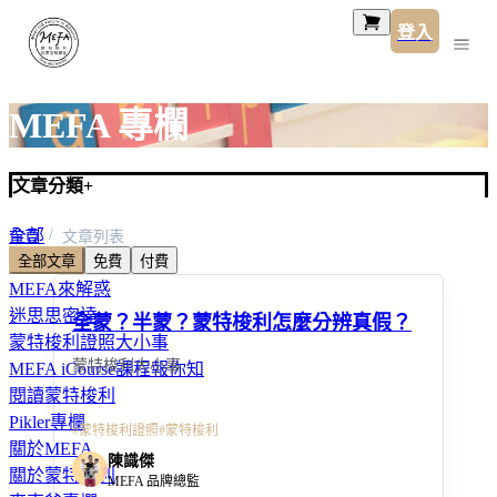
登入
MEFA 專欄
文章分類
+
全部
首頁
文章列表
全部文章
免費
付費
MEFA工作
MEFA來解惑
迷思思密達
全蒙？半蒙？蒙特梭利怎麼分辨真假？
蒙特梭利證照大小事
蒙特梭利大小事
MEFA iCourse課程報你知
閱讀蒙特梭利
Pikler專欄
#
蒙特梭利證照
#
蒙特梭利
關於MEFA
陳識傑
關於蒙特梭利
MEFA 品牌總監